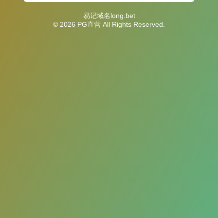
易记域名long.bet
© 2026 PG直营 All Rights Reserved.